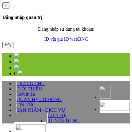
×
Đăng nhập quản trị
Đăng nhập sử dụng tài khoản:
ID vật giá
ID webBNC
Hủy
0
TRANG CHỦ
GIỚI THIỆU
Giới thiệu
QUAN HỆ CỔ ĐÔNG
TIN TỨC
SẢN PHẨM - DỊCH VỤ
LIÊN HỆ
TUYỂN DỤNG