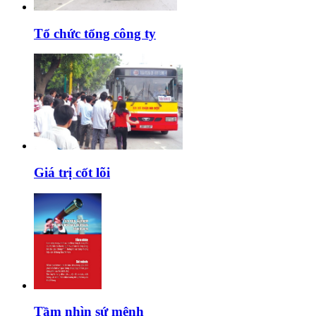
Tổ chức tổng công ty
Giá trị cốt lõi
Tầm nhìn sứ mệnh