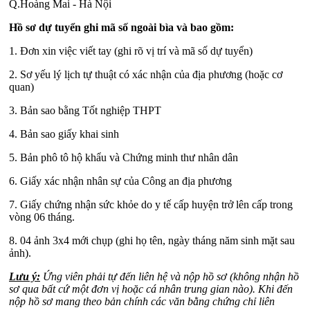
Q.Hoàng Mai - Hà Nội
Hồ sơ dự tuyển ghi mã số ngoài bìa và bao gồm:
1. Đơn xin việc viết tay (ghi rõ vị trí và mã số dự tuyển)
2. Sơ yếu lý lịch tự thuật có xác nhận của địa phương (hoặc cơ
quan)
3. Bản sao bằng Tốt nghiệp THPT
4. Bản sao giấy khai sinh
5. Bản phô tô hộ khẩu và Chứng minh thư nhân dân
6. Giấy xác nhận nhân sự của Công an địa phương
7. Giấy chứng nhận sức khỏe do y tế cấp huyện trở lên cấp trong
vòng 06 tháng.
8. 04 ảnh 3x4 mới chụp (ghi họ tên, ngày tháng năm sinh mặt sau
ảnh).
Lưu ý:
Ứng viên phải tự đến liên hệ và nộp hồ sơ (không nhận hồ
sơ qua bất cứ một đơn vị hoặc cá nhân trung gian nào). Khi đến
nộp hồ sơ mang theo bản chính các văn bằng chứng chỉ liên