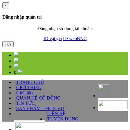
×
Đăng nhập quản trị
Đăng nhập sử dụng tài khoản:
ID vật giá
ID webBNC
Hủy
0
TRANG CHỦ
GIỚI THIỆU
Giới thiệu
QUAN HỆ CỔ ĐÔNG
TIN TỨC
SẢN PHẨM - DỊCH VỤ
LIÊN HỆ
TUYỂN DỤNG