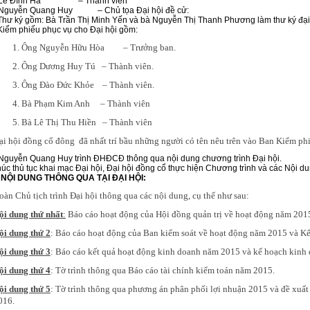
 Lê Đình Hà – Thành viên
Nguyễn Quang Huy – Chủ tọa Đại hội đề cử:
hư ký gồm: Bà Trần Thị Minh Yến và bà Nguyễn Thị Thanh Phương làm thư ký đại h
Kiểm phiếu phục vụ cho Đại hội gồm:
1. Ông Nguyễn Hữu Hòa – Trưởng ban.
2. Ông Dương Huy Tú – Thành viên.
3. Ông Đào Đức Khỏe – Thành viên.
4. Bà Phạm Kim Anh – Thành viên
5. Bà Lê Thị Thu Hiền – Thành viên
ại hội đồng cổ đông đã nhất trí bầu những người có tên nêu trên vào Ban Kiểm phi
Nguyễn Quang Huy trình ĐHĐCĐ thông qua nội dung chương trình Đại hội.
húc thủ tục khai mạc Đại hội, Đại hội đồng cổ thực hiện Chương trình và các Nội du
NỘI DUNG THÔNG QUA TẠI ĐẠI HỘI:
oàn Chủ tịch trình Đại hội thông qua các nội dung, cụ thể như sau:
ội dung thứ nhất
:
Báo cáo hoạt động của Hội đồng quản trị về hoạt động năm 201
ội dung thứ 2
: Báo cáo hoạt động của Ban kiểm soát về hoạt động năm 2015 và K
ội dung thứ 3
: Báo cáo kết quả hoạt động kinh doanh năm 2015 và kế hoạch kinh
ội dung thứ 4
: Tờ trình thông qua Báo cáo tài chính kiểm toán năm 2015.
ội dung thứ 5
: Tờ trình thông qua phương án phân phối lợi nhuận 2015 và đề xuất
2016.