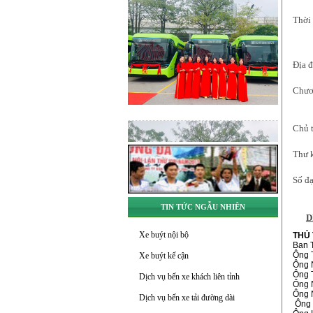
Thời 
Địa 
Chươn
Chủ t
Thư k
Số đạ
TIN TỨC NGẪU NHIÊN
D
Xe buýt nội bộ
THỦ 
Ban T
Ông T
Xe buýt kế cận
Ông N
Ông 
Dịch vụ bến xe khách liên tỉnh
Ông 
Ông 
Dịch vụ bến xe tải đường dài
Ông 