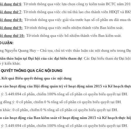
ội dung thứ 6
: Tờ trình thông qua việc lựa chọn công ty kiểm toán BCTC năm 201
ội dung thứ 7
: Tờ trình thông qua việc chi trả thù lao cho thành viên HĐQT và B
ội dung thứ 8:
Tờ trình thông qua việc giải tỏa trước hạn số cổ phần ưu đãi mua t
ội dung thứ 9:
Tờ trình thông qua việc miễn nhiệm thành viên Ban kiểm soát.
ội dung thứ 10:
Tờ trình thông qua việc bổ nhiệm thành viên Ban kiểm soát.
O LUẬN:
ng Nguyễn Quang Huy – Chủ tọa, chủ trì việc thảo luận các nội dung nêu trong Đại
hần thảo luận tại Đại hội của các đại biểu tham dự
: Các Đại biểu tham dự Đại h
ó ý kiến khác.
U QUYẾT THÔNG QUA CÁC NỘI DUNG
. Kết quả Biểu quyết thông qua các nội dung
áo cáo hoạt động của Hội đồng quản trị về hoạt động năm 2015 và Kế hoạch thự
ý: 5.449.694 cổ phần, chiếm 100% tổng số cổ phần có quyền biểu quyết tại ĐH.
 đồng ý: 0 cổ phần, chiếm 0 % tổng số cổ phần có quyền biểu quyết tại ĐH.
n khác: 0 cổ phần, chiếm 0 % tổng số cổ phần có quyền biểu quyết tại ĐH.
áo cáo hoạt động của Ban kiểm soát về hoạt động năm 2015 và Kế hoạch thực h
ý: 5.449.694 cổ phần, chiếm 100% tổng số cổ phần có quyền biểu quyết tại ĐH.