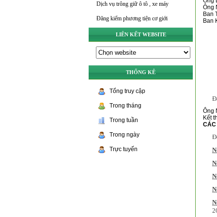
Ông
Dịch vụ trông giữ ô tô , xe máy
Ông 
Ban T
Đăng kiểm phương tiện cơ giới
Ban 
LIÊN KẾT WEBSITE
THỐNG KÊ
Tổng truy cập
Đ
Trong tháng
Ông 
Kết t
Trong tuần
CÁC 
Trong ngày
Đ
Trực tuyến
N
N
N
N
N