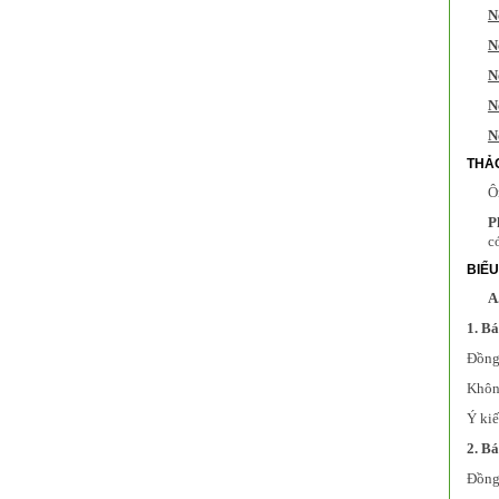
N
N
N
N
N
THẢ
Ô
P
c
BIỂ
A
1. B
Đồng 
Không
Ý kiế
2. B
Đồng 