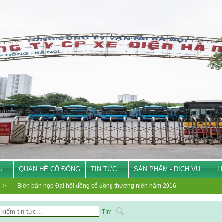
u
QUAN HỆ CỔ ĐÔNG
TIN TỨC
SẢN PHẨM - DỊCH VỤ
L
>
Biên bản họp Đại hội đồng cổ đông thường niên năm 2016
Tìm