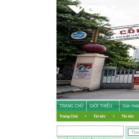
TRANG CHỦ
GIỚI THIỆU
Giới thiệ
Trang Chủ
>
Tin tức
>
Tin tức
DANH MỤC TÙY CHỌN TRÁI