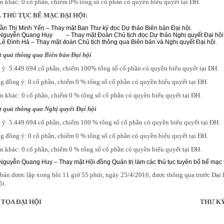
n khác: 0 cổ phần, chiếm 0% tổng số cổ phần có quyền biểu quyết tại ĐH.
. THỦ TỤC BẾ MẠC ĐẠI HỘI:
ần Thị Minh Yến – Thay mặt Ban Thư ký đọc Dự thảo Biên bản Đại hội.
Nguyễn Quang Huy – Thay mặt Đoàn Chủ tịch đọc Dự thảo Nghị quyết Đại hội
ê Đình Hà – Thay mặt đoàn Chủ tịch thông qua Biên bản và Nghị quyết Đại hội.
t quả thông qua Biên bản Đại hội
ý: 5.449.694 cổ phần, chiếm 100% tổng số cổ phần có quyền biểu quyết tại ĐH.
 đồng ý: 0 cổ phần, chiếm 0 % tổng số cổ phần có quyền biểu quyết tại ĐH.
n khác: 0 cổ phần, chiếm 0 % tổng số cổ phần có quyền biểu quyết tại ĐH.
t quả thông qua Nghị quyết Đại hội
ý: 5.449.694 cổ phần, chiếm 100 % tổng số cổ phần có quyền biểu quyết tại ĐH.
 đồng ý: 0 cổ phần, chiếm 0 % tổng số cổ phần có quyền biểu quyết tại ĐH.
n khác: 0 cổ phần, chiếm 0 % tổng số cổ phần có quyền biểu quyết tại ĐH.
guyễn Quang Huy – Thay mặt Hội đồng Quản trị làm các thủ tục tuyên bố bế mạc 
bản được lập xong hồi 11 giờ 55 phút, ngày 25/4/2016, được thông qua trước Đại
ội.
 TỌA ĐẠI HỘI
THƯ KÝ