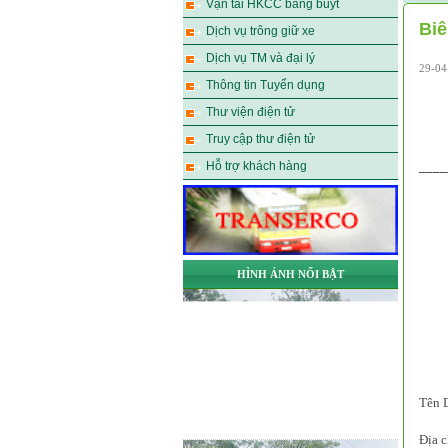
Vận tải HKCC bằng buýt
Biê
Dịch vụ trông giữ xe
Dịch vụ TM và đại lý
29-04
Thông tin Tuyển dụng
Thư viện điện tử
Truy cập thư điện tử
Hỗ trợ khách hàng
____
HÌNH ẢNH NỔI BẬT
Tên 
Địa c