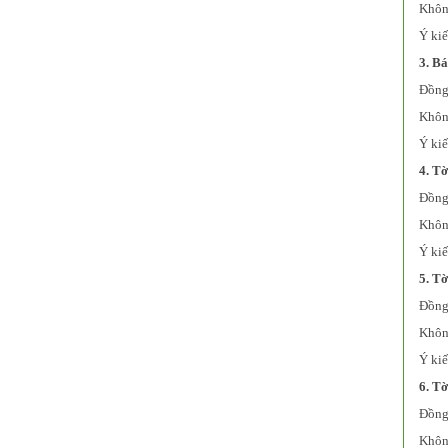
Không
Ý kiế
3. B
Đồng 
Không
Ý kiế
4. T
Đồng 
Không
Ý kiế
5. T
Đồng 
Không
Ý kiế
6. Tờ
Đồng 
Không