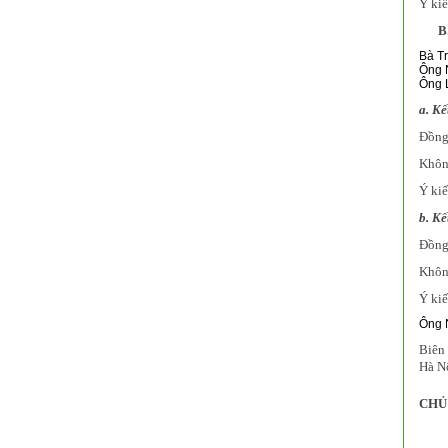
Ý kiế
B
Bà Tr
Ông 
Ông L
a. Kế
Đồng 
Không
Ý kiế
b. Kế
Đồng 
Không
Ý kiế
Ông N
Biên 
Hà N
CHỦ