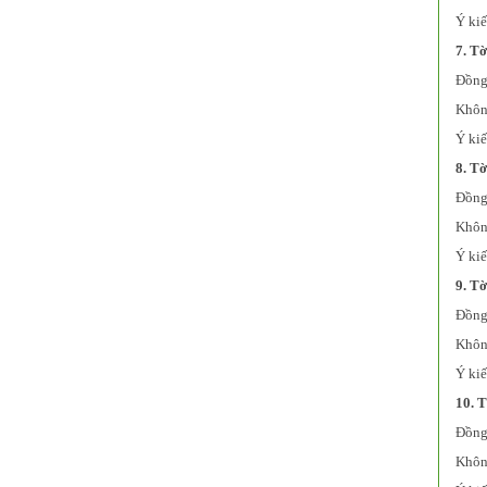
Ý kiế
7. T
Đồng 
Không
Ý kiế
8. Tờ
Đồng 
Không
Ý kiế
9. Tờ
Đồng 
Không
Ý kiế
10. T
Đồng 
Không