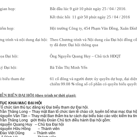
gian họp:
Bắt đầu lúc 9 giờ 10 phút ngày 25 / 04 / 2016.
Kết thúc hồi 11 giờ 50 phút ngày 25 / 04 / 2016
điểm họp:
Hội trường Công ty, 454 Phạm Văn Đồng, Xuân Đỉnh
g trình và nội dung đại hội:
Theo Chương trình và Nội dung của Đại hội đồng c
ty đã được Đại hội thông qua
ọa Đại hội:
Ông Nguyễn Quang Huy – Chủ tịch HĐQT
ý Đại hội:
Bà Trần Thị Minh Yến
i biểu tham dự:
61 cổ đông và người được ủy quyền dự họp, đại diệ
chiếm 99.08
%
tổng số cổ phần có quyền biểu quyết
IỄN BIẾN ĐẠI HỘI (theo trình tự thời gian):
TỤC KHAI MẠC ĐẠI HỘI
ổ chức làm thủ tục đăng ký Đại biểu tham dự Đại hội.
rần Thăng Long – Thay mặt Ban tổ chức làm lễ chào cờ, tuyên bố khai mạc Đại hộ
guyễn Văn Tân – Thay mặt Ban thẩm tra tư cách đại biểu báo cáo việc kiểm tra tín
Trần Thăng Long giới thiệu Đoàn Chủ tịch điều hành Đại hội gồm:
Nguyễn Quang Huy – Chủ tọa Đại hội
Nguyễn Hữu Hồng – Thành viên
Đào Việt Dũng – Thành viên