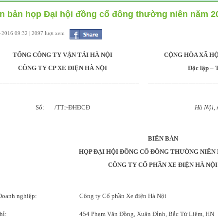
n bản họp Đại hội đồng cổ đông thường niên năm 2
-2016 09:32 | 2097 lượt xem
TỔNG CÔNG TY VẬN TẢI HÀ NỘI
CỘNG HÒA XÃ HỘ
CÔNG TY CP XE ĐIỆN HÀ NỘI
Độc lập – 
_________________________________________
____________________
Số: /TTr-ĐHĐCĐ
Hà Nội, ngày 
BIÊN BẢN
HỌP ĐẠI HỘI ĐỒNG CỔ ĐÔNG THƯỜNG NIÊN 
CÔNG TY CỔ PHẦN XE ĐIỆN HÀ NỘI
Doanh nghiệp:
Công ty Cổ phần Xe điện Hà Nội
hỉ:
454 Phạm Văn Đồng, Xuân Đỉnh, Bắc Từ Liêm, HN