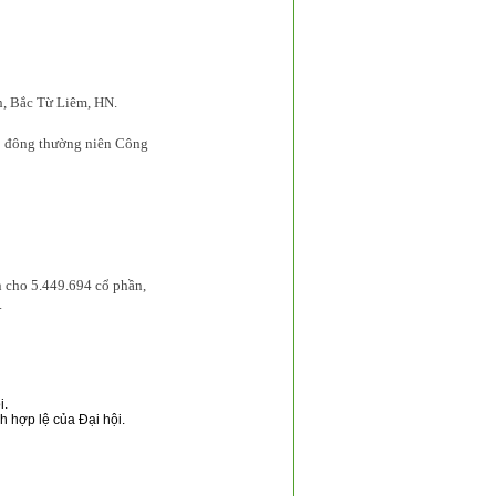
, Bắc Từ Liêm, HN.
ổ đông thường niên Công
n cho 5.449.694 cổ phần,
.
i.
h hợp lệ của Đại hội.